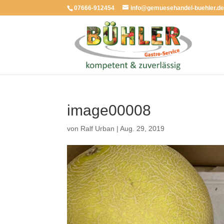
07666-912454
info@gemuesehandel-buehler.d
image00008
von
Ralf Urban
|
Aug. 29, 2019