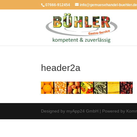
07666-912454
info@gemuesehandel-buehler.d
header2a
Designed by myApp24 GmbH | Powered by Komm