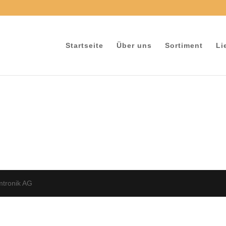
e
Startseite
Über uns
Sortiment
Li
tronik AG