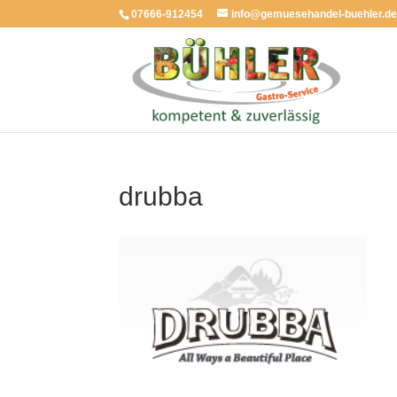
07666-912454
info@gemuesehandel-buehler.d
drubba